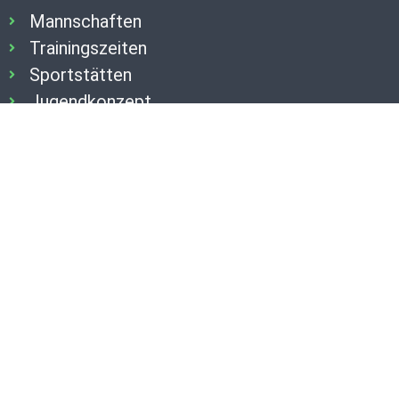
Mannschaften
Trainingszeiten
Sportstätten
Jugendkonzept
Spielgemeinschaft
Interner Downloadbereich
Kontakt
Kontakt
Jugend & Senioren
Weiterführende Links
Westdeutscher Handballverband
Handballkreis Rhein Ruhr
NuLiga