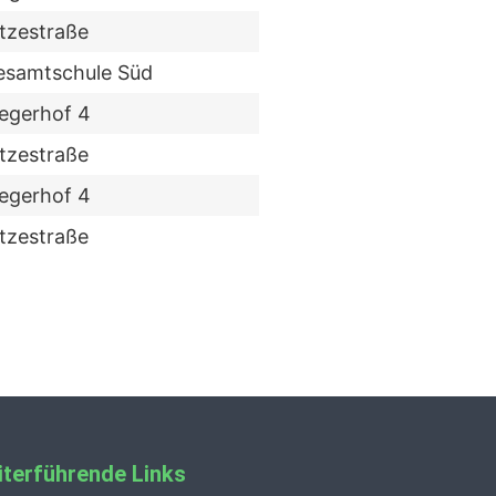
tzestraße
esamtschule Süd
iegerhof 4
tzestraße
iegerhof 4
tzestraße
terführende Links