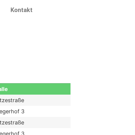
Kontakt
lle
tzestraße
egerhof 3
tzestraße
egerhof 3